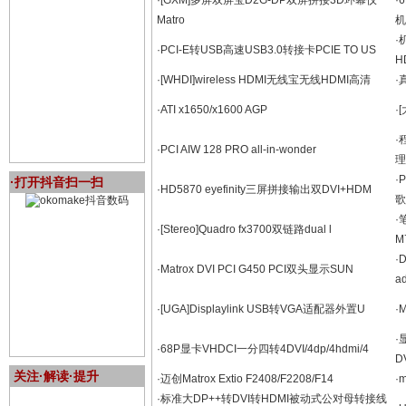
·[GXM]多屏双屏宝D2G-DP双屏拼接3D环幕仪
·
Matro
机
·
·PCI-E转USB高速USB3.0转接卡PCIE TO US
H
·[WHDI]wireless HDMI无线宝无线HDMI高清
·
·ATI x1650/x1600 AGP
·
·
·PCI AIW 128 PRO all-in-wonder
理
·
·打开抖音扫一扫
·HD5870 eyefinity三屏拼接输出双DVI+HDM
歌
·
·[Stereo]Quadro fx3700双链路dual l
M
·
·Matrox DVI PCI G450 PCI双头显示SUN
a
·[UGA]Displaylink USB转VGA适配器外置U
·
·
·68P显卡VHDCI一分四转4DVI/4dp/4hdmi/4
D
关注·解读·提升
·迈创Matrox Extio F2408/F2208/F14
·
·标准大DP++转DVI转HDMI被动式公对母转接线