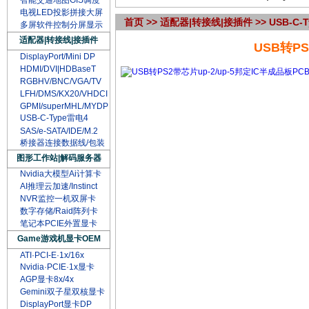
智能交通地图GIS调度
电视LED投影拼接大屏
首页
>>
适配器|转接线|接插件
>>
USB-C-
多屏软件控制分屏显示
适配器|转接线|接插件
USB转PS
DisplayPort/Mini DP
HDMI/DVI|HDBaseT
RGBHV/BNC/VGA/TV
LFH/DMS/KX20/VHDCI
GPMI/superMHL/MYDP
USB-C-Type雷电4
SAS/e-SATA/IDE/M.2
桥接器连接数据线/包装
图形工作站|解码服务器
Nvidia大模型Ai计算卡
AI推理云加速/Instinct
NVR监控一机双屏卡
数字存储/Raid阵列卡
笔记本PCIE外置显卡
Game游戏机显卡OEM
ATI·PCI-E·1x/16x
Nvidia·PCIE·1x显卡
AGP显卡8x/4x
Gemini双子星双核显卡
DisplayPort显卡DP