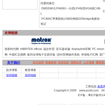
·
内置转换芯
·DMS59针/LFH60针一分四LFH转四VGA线CAB-
·
L
·PC/MAC苹果联机USB对拷线GO!bridge免驱动
笔记
友情链接
投影时代网
HIBRITEK official
福步外贸
亚马逊卓越
displaylink官网
PC vision
网
中国IC交易网
集邦全球电子交易市集
QNX官网操作系统
华强电子IC网
原厂
关于我们
支付说明
保修条例
供求信息
招商合作
人才储备
哪里购
技术博客
教育博客
深圳国税
深圳地税
工商信息
免责
Copyright © 2009 www.pcidv.c
ICP备：粤ICP备0514