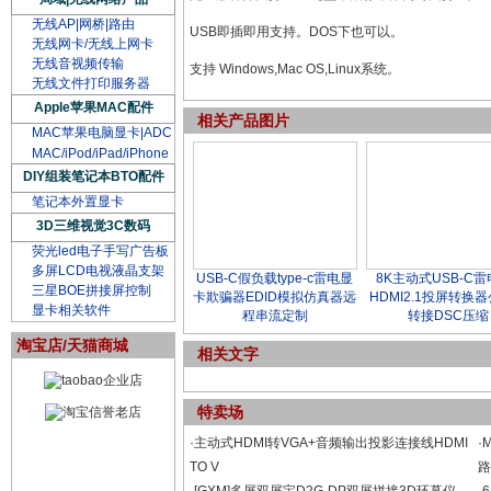
无线AP|网桥|路由
USB即插即用支持。DOS下也可以。
无线网卡/无线上网卡
无线音视频传输
支持 Windows,Mac OS,Linux系统。
无线文件打印服务器
Apple苹果MAC配件
相关产品图片
MAC苹果电脑显卡|ADC
MAC/iPod/iPad/iPhone
DIY组装笔记本BTO配件
笔记本外置显卡
3D三维视觉3C数码
荧光led电子手写广告板
多屏LCD电视液晶支架
USB-C假负载type-c雷电显
8K主动式USB-C雷
三星BOE拼接屏控制
卡欺骗器EDID模拟仿真器远
HDMI2.1投屏转换
显卡相关软件
程串流定制
转接DSC压缩
淘宝店/天猫商城
相关文字
特卖场
·主动式HDMI转VGA+音频输出投影连接线HDMI
·
TO V
路