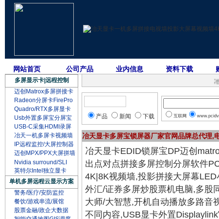
网站首页
公司产品
业内信息
资料下载
多屏显示卡|远程控制
冶天
迈创Matrox多屏拼接卡
Radeon分屏卡FirePro
Quadro/RTX多屏显卡
产品
新闻
下载
互联网
www.pcidv
Usb外置多屏宝分屏宝
USB-C采集HDMI录屏
冶天一机多屏卡视频墙
冶天显卡多屏宝锁屏器厂家官网品牌总代理,
IP远程监控/大屏控制器
冶天显卡EDID锁屏宝DP迈创mat
迈创MPX/PPX大屏拼墙
Nvidia surround/SLI
出点对点拼接多屏控制分屏软件PCV
英特尔Intel独立显卡
4K|8K视频墙,投影拼接大屏幕L
单机多屏远程云显示方案
外汇/证券多屏炒股票机电脑,多股
警务/医疗/安防监控
大师/大智慧,开机自动播放多路音
餐饮/游戏串流/展馆
股票金融/政企大数据
不同内容,USB显卡外置Displayli