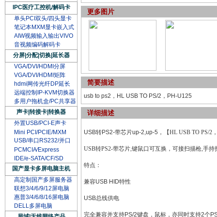
IPC医疗工控机/解码卡
更多图片
单头PCI双头/四头显卡
笔记本MXM显卡嵌入式
AIW视频输入输出VIVO
音视频编码解码卡
分屏|分配|切换|延长器
VGA/DVI/HDMI分屏
VGA/DVI/HDMI矩阵
简要描述
hdmi网传光纤DP延长
远端控制IP-KVM切换器
usb to ps2，HL USB TO PS/2，PH-U125
多用户拖机盒/PC共享器
声卡|转接卡|转换器
详细描述
外置USB/PCI-E声卡
Mini PCI/PCIE/MXM
USB转PS2-带芯片up-2,up-5，【
HL USB TO PS/
USB/串口RS232/并口
USB转PS2-带芯片,键鼠口可互换，可接扫描枪,手持
PCMCIA∕Express
IDE/e-SATA/CF/SD
特点：
国产显卡多屏电脑主机
高定制国产多屏服务器
兼容USB HID特性
联想3/4/6/9/12屏电脑
惠普3/4/6/8/16屏电脑
USB总线供电
DELL多屏电脑
完全兼容并支持PS/2键盘，鼠标，亦同时支持2个PS
局域|无线网络产品