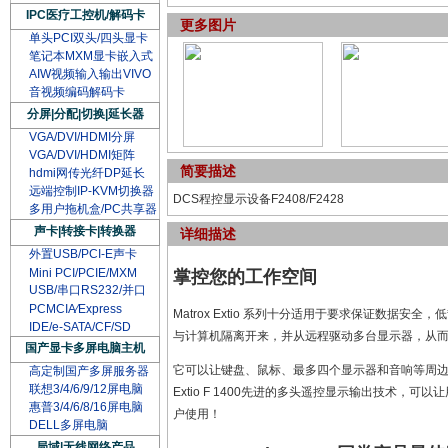
IPC医疗工控机/解码卡
更多图片
单头PCI双头/四头显卡
笔记本MXM显卡嵌入式
AIW视频输入输出VIVO
音视频编码解码卡
分屏|分配|切换|延长器
VGA/DVI/HDMI分屏
VGA/DVI/HDMI矩阵
简要描述
hdmi网传光纤DP延长
远端控制IP-KVM切换器
DCS程控显示设备F2408/F2428
多用户拖机盒/PC共享器
声卡|转接卡|转换器
详细描述
外置USB/PCI-E声卡
Mini PCI/PCIE/MXM
掌控您的工作空间
USB/串口RS232/并口
PCMCIA∕Express
Matrox Extio 系列十分适用于要求保证数据安全，低
IDE/e-SATA/CF/SD
与计算机隔离开来，并从远程驱动多台显示器，从而
国产显卡多屏电脑主机
它可以让键盘、鼠标、最多四个显示器和音响等周边设备
高定制国产多屏服务器
联想3/4/6/9/12屏电脑
Extio F 1400先进的多头遥控显示输出技术
惠普3/4/6/8/16屏电脑
户使用！
DELL多屏电脑
局域|无线网络产品