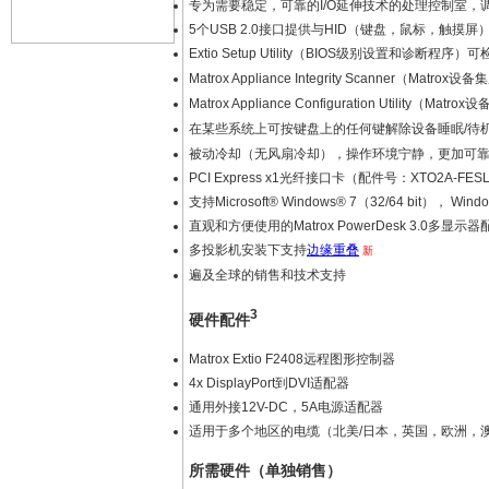
专为需要稳定，可靠的I/O延伸技术的处理控制室
5个USB 2.0接口提供与HID（键盘，鼠标，触摸
Extio Setup Utility（BIOS级别设置
Matrox Appliance Integrity Scanner
Matrox Appliance Configuration Uti
在某些系统上可按键盘上的任何键解除设备睡眠/待
被动冷却（无风扇冷却），操作环境宁静，更加可
PCI Express x1光纤接口卡（配件号：XTO2A-FE
支持Microsoft® Windows® 7（32/64 bit）， Wind
直观和方便使用的Matrox PowerDesk 3.0多显
多投影机安装下支持
边缘重叠
新
遍及全球的销售和技术支持
3
硬件配件
Matrox Extio F2408远程图形控制器
4x DisplayPort到DVI适配器
通用外接12V-DC，5A电源适配器
适用于多个地区的电缆（北美/日本，英国，欧洲，
所需硬件（单独销售）