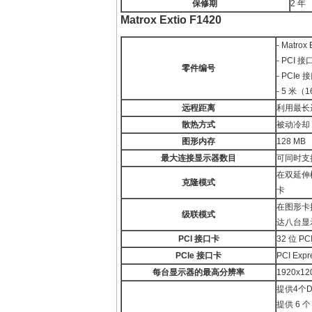
保修期
2 年
Matrox Extio F1420
- Matrox
- PCI 
零件编号
- PCIe
- 5 米（
远程距离
利用最长
散热方式
被动冷却
图形内存
128 MB
最大连接显示器数目
可同时支
在双延伸
克隆模式
卡
在图形卡
级联模式
达八台显
PCI
接口卡
32 位 PC
PCIe
接口卡
PCI Expr
每台显示器的最高分辨率
1920x12
提供4个D
提供 6 