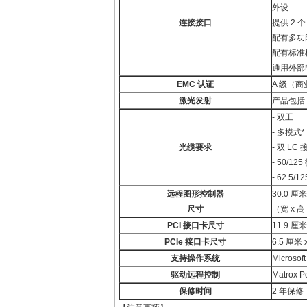
外设
连接接口
提供 2 个
配有多功
配有标准
通用外部
EMC
认证
A 级（商业
激光发射
产品包括 
- 双工
- 多模式*
光缆要求
- 双 LC 
- 50/1
- 62.5
远程图形控制器
30.0 厘米 
尺寸
（宽 x 高
PCI
接口卡尺寸
11.9 厘米 
PCIe
接口卡尺寸
6.5 厘米 x
支持操作系统
Microso
驱动远程控制
Matrox
保修时间
2 年保修