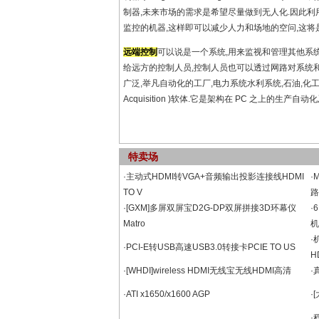
制器,未来市场的需求是希望尽量做到无人化.因此利
监控的机器,这样即可以减少人力和场地的空问,这将
远端控制
可以说是一个系统,用来监视和管理其他系
给远方的控制人员,控制人员也可以透过网路对系统
广泛,举凡自动化的工厂,电力系统水利系统,石油,化工,汽车业都
Acquisition )软体.它是架构在 PC 之上的生产自
特卖场
·主动式HDMI转VGA+音频输出投影连接线HDMI
·
TO V
路
·[GXM]多屏双屏宝D2G-DP双屏拼接3D环幕仪
·
Matro
机
·
·PCI-E转USB高速USB3.0转接卡PCIE TO US
H
·[WHDI]wireless HDMI无线宝无线HDMI高清
·
·ATI x1650/x1600 AGP
·
·