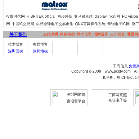
投影时代网
HIBRITEK official
福步外贸
亚马逊卓越
displaylink官网
PC vision
网
中国IC交易网
集邦全球电子交易市集
QNX官网操作系统
华强电子IC网
原厂
关于我们
支付说明
保修条例
供求信息
招商合作
人才储备
哪里购
技术博客
教育博客
深圳国税
深圳地税
工商信息
免责
Copyright © 2009 www.pcidv.c
ICP备：粤ICP备0514
深圳网络警
工商网亮照
众信电子签
察报警平台