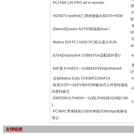
·PCI AIW 128 PRO all-in-wonder
理
·
·HD5870 eyefinity三屏拼接输出双DVI+HDM
歌
·
·[Stereo]Quadro fx3700双链路dual l
M
·
·Matrox DVI PCI G450 PCI双头显示SUN
a
·[UGA]Displaylink USB转VGA适配器外置U
·
·
·68P显卡VHDCI一分四转4DVI/4dp/4hdmi/4
D
·迈创Matrox Extio F2408/F2208/F14
·
·标准大DP++转DVI转HDMI被动式公对母转接线
·
内置转换芯
·DMS59针/LFH60针一分四LFH转四VGA线CAB-
·
L
·PC/MAC苹果联机USB对拷线GO!bridge免驱动
笔记
友情链接