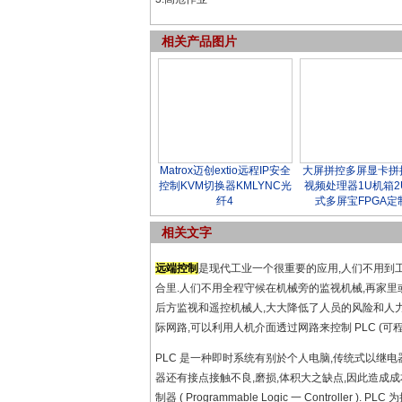
相关产品图片
Matrox迈创extio远程IP安全
大屏拼控多屏显卡拼
控制KVM切换器KMLYNC光
视频处理器1U机箱2
纤4
式多屏宝FPGA定
相关文字
远端控制
是现代工业一个很重要的应用,人们不用到工
合里.人们不用全程守候在机械旁的监视机械,再家
后方监视和遥控机械人,大大降低了人员的风险和人力
际网路,可以利用人机介面透过网路来控制 PLC (可
PLC 是一种即时系统有别於个人电脑,传统式以继
器还有接点接触不良,磨损,体积大之缺点,因此造成成本升
制器 ( Programmable Logic 一 Contro