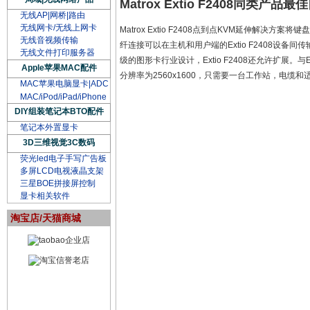
Matrox Extio F2408同类产
无线AP|网桥|路由
无线网卡/无线上网卡
Matrox Extio F2408点到点KVM延伸
无线音视频传输
纤连接可以在主机和用户端的Extio F2408
无线文件打印服务器
级的图形卡行业设计，Extio F2408还允许扩展。
Apple苹果MAC配件
分辨率为2560x1600，只需要一台工作站，电缆
MAC苹果电脑显卡|ADC
MAC/iPod/iPad/iPhone
DIY组装笔记本BTO配件
笔记本外置显卡
3D三维视觉3C数码
荧光led电子手写广告板
多屏LCD电视液晶支架
三星BOE拼接屏控制
显卡相关软件
淘宝店/天猫商城