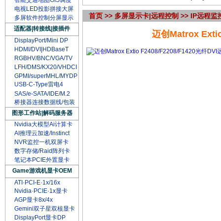
智能交通地图GIS调度
电视LED投影拼接大屏
首页
>>
多屏显示卡|远程控制
>>
IP远程监
多屏软件控制分屏显示
适配器|转接线|接插件
迈创Matrox Ext
DisplayPort/Mini DP
HDMI/DVI|HDBaseT
RGBHV/BNC/VGA/TV
LFH/DMS/KX20/VHDCI
GPMI/superMHL/MYDP
USB-C-Type雷电4
SAS/e-SATA/IDE/M.2
桥接器连接数据线/包装
图形工作站|解码服务器
Nvidia大模型Ai计算卡
AI推理云加速/Instinct
NVR监控一机双屏卡
数字存储/Raid阵列卡
笔记本PCIE外置显卡
Game游戏机显卡OEM
ATI·PCI-E·1x/16x
Nvidia·PCIE·1x显卡
AGP显卡8x/4x
Gemini双子星双核显卡
DisplayPort显卡DP