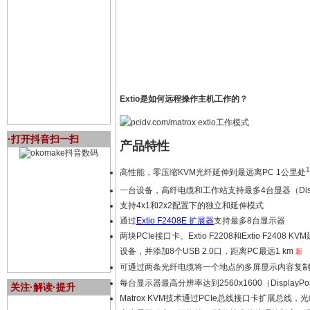
Extio是如何远程操作主机工作的？
·打开抖音扫一扫
产品特性
1
高性能，零压缩KVM光纤延伸到最远离PC 1公里处
一台设备，高纤电缆和工作站支持最多4台显器（Displ
支持4x1和2x2配置下的独立和延伸模式
通过
Extio F2408E 扩展器
支持最多8台显示器
两块PCIe接口卡、Extio F2208和Extio F2408
设备，并添加8个USB 2.0口，距离PC最远1 km
新
可通过两条光纤电缆将一个地点的多屏显示内容复
每台显示器最高分辨率达到2560x1600（DisplayPo
关注·解读·提升
Matrox KVM技术通过PCIe总线接口卡扩展