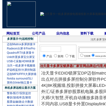
网站首页
公司产品
业内信息
资料下载
多屏显示卡|远程控制
冶天多屏宝8K显卡D
迈创Matrox多屏拼接卡
Radeon分屏卡FirePro
Quadro/RTX多屏显卡
产品
新闻
下载
互联网
www.pcidv
Usb外置多屏宝分屏宝
USB-C采集HDMI录屏
冶天一机多屏卡视频墙
冶天显卡多屏宝锁屏器厂家官网品牌总代理,
IP远程监控/大屏控制器
冶天显卡EDID锁屏宝DP迈创mat
迈创MPX/PPX大屏拼墙
Nvidia surround/SLI
出点对点拼接多屏控制分屏软件PCV
英特尔Intel独立显卡
4K|8K视频墙,投影拼接大屏幕L
单机多屏远程云显示方案
外汇/证券多屏炒股票机电脑,多股
警务/医疗/安防监控
大师/大智慧,开机自动播放多路音
餐饮/游戏串流/展馆
股票金融/政企大数据
不同内容,USB显卡外置Displayli