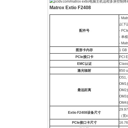
Matrox Extio F2408
- Ma
以下
配件号
- PC
- 单
- Ma
图形卡内存
1 GB
PCIe
接口卡
PCI 
EMC
认证
Cla
激光辐射
850 
OS1,
OM1多
最远距离
OM2多
OM3多
OM4多
29.97
Extio F2408
设备尺寸
（宽x
PCIe
接口卡尺寸
16.76